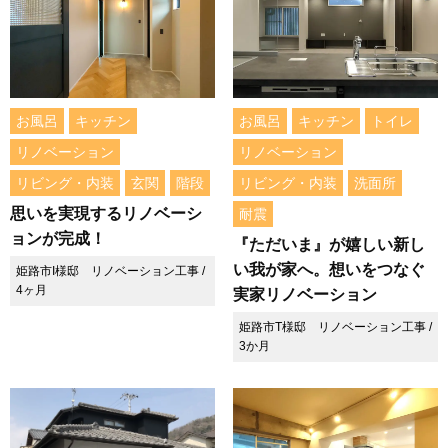
お風呂
キッチン
お風呂
キッチン
トイレ
リノベーション
リノベーション
リビング・内装
玄関
階段
リビング・内装
洗面所
思いを実現するリノベーシ
耐震
ョンが完成！
『ただいま』が嬉しい新し
い我が家へ。想いをつなぐ
姫路市I様邸 リノベーション工事 /
4ヶ月
実家リノベーション
姫路市T様邸 リノベーション工事 /
3か月