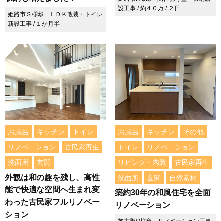
設工事 / 約４０万 / ２日
姫路市Ｓ様邸 ＬＤＫ改装・トイレ
新設工事 / １か月半
お風呂
キッチン
トイレ
お風呂
キッチン
その他
リノベーション
古民家再生
トイレ
リノベーション
洗面所
玄関
リビング・内装
古民家再生
外観は和の趣を残し、高性
洗面所
玄関
自然素材
能で快適な空間へ生まれ変
築約30年の和風住宅を全面
わった古民家フルリノベー
リノベーション
ション