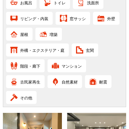
お風呂
トイレ
洗面所
リビング・内装
窓サッシ
外壁
屋根
増築
外構・エクステリア・庭
玄関
階段・廊下
マンション
古民家再生
自然素材
耐震
その他