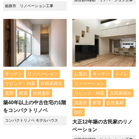
加古郡O様邸 リノベーション工事
姫路市 リノベーション工事
キッチン
リノベーション
お風呂
キッチン
トイレ
リビング・内装
古民家再生
リノベーション
玄関
耐震
自然素材
リビング・内装
古民家再生
築40年以上の中古住宅の1階
洗面所
耐震
自然素材
をコンパクトリノベ
階段
コンパクトリノベ モデルハウス
大正12年築の古民家のリノ
ベーション