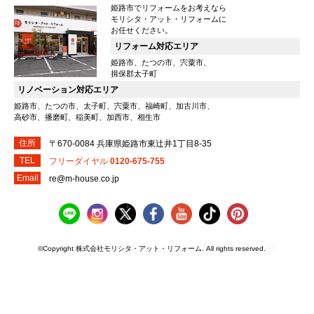
姫路市でリフォームをお考えなら
モリシタ・アット・リフォームに
お任せください。
リフォーム対応エリア
姫路市、たつの市、宍粟市、
揖保郡太子町
リノベーション対応エリア
姫路市、たつの市、太子町、宍粟市、福崎町、加古川市、
高砂市、播磨町、稲美町、加西市、相生市
住所
〒670-0084 兵庫県姫路市東辻井1丁目8-35
TEL
フリーダイヤル
0120-675-755
Email
re@m-house.co.jp
©Copyright 株式会社モリシタ・アット・リフォーム. All rights reserved.