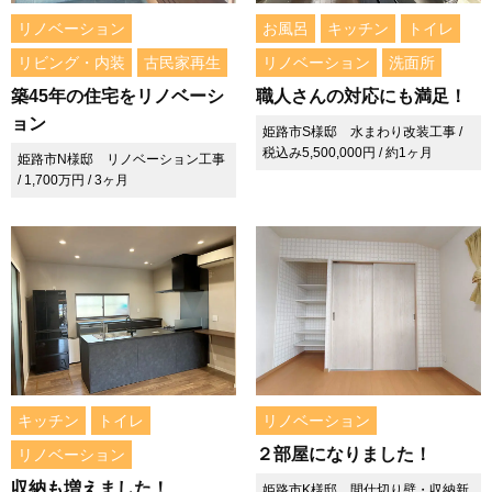
リノベーション
お風呂
キッチン
トイレ
リビング・内装
古民家再生
リノベーション
洗面所
築45年の住宅をリノベーシ
職人さんの対応にも満足！
ョン
姫路市S様邸 水まわり改装工事 /
税込み5,500,000円 / 約1ヶ月
姫路市N様邸 リノベーション工事
/ 1,700万円 / 3ヶ月
キッチン
トイレ
リノベーション
２部屋になりました！
リノベーション
収納も増えました！
姫路市K様邸 間仕切り壁・収納新