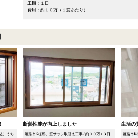
工期：１日
費用：約１０万（１窓あたり）
例
！
断熱性能が向上しました
生活の
税込）うち
姫路市K様邸、窓サッシ取替え工事 / 約３０万 / ３日
姫路市K様