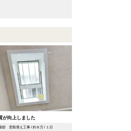
質が向上しました
邸 窓取替え工事 / 約８万 / １日