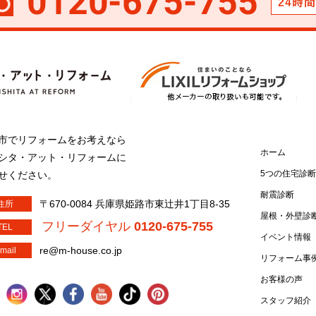
市でリフォームをお考えなら
ホーム
シタ・アット・リフォームに
5つの住宅診断
せください。
耐震診断
〒670-0084 兵庫県姫路市東辻井1丁目8-35
住所
屋根・外壁診
フリーダイヤル
0120-675-755
TEL
イベント情報
re@m-house.co.jp
mail
リフォーム事
お客様の声
スタッフ紹介