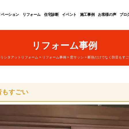
ノベーション
リフォーム
住宅診断
イベント
施工事例
お客様の声
ブロ
リフォーム事例
モリシタアットリフォーム
>
リフォーム事例
>
窓サッシ
>
断熱だけでなく防音もすご
音もすごい