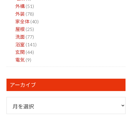
外構
(51)
外装
(78)
家全体
(40)
屋根
(25)
洗面
(77)
浴室
(141)
玄関
(44)
電気
(9)
アーカイブ
ア
ー
カ
イ
ブ