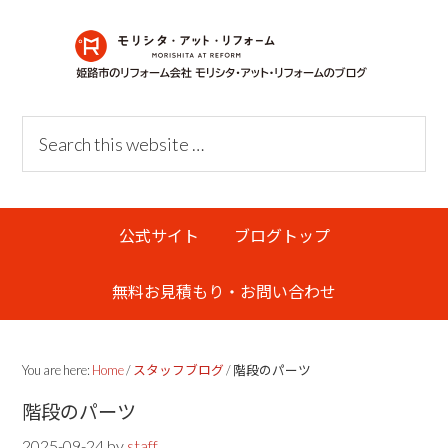
Skip
Skip
Skip
Skip
to
to
to
links
primary
content
primary
navigation
sidebar
Header
Search
Right
this
website
Main
公式サイト
ブログトップ
navigation
無料お見積もり・お問い合わせ
You are here:
Home
/
スタッフブログ
/
階段のパーツ
階段のパーツ
2025-09-24
by
staff