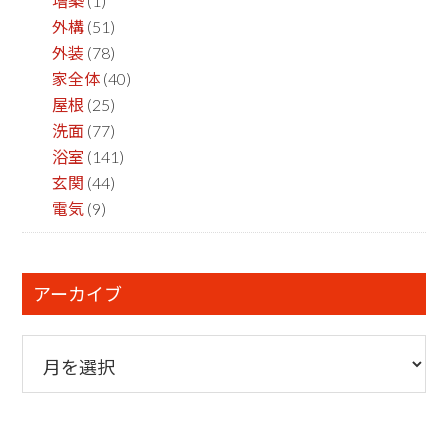
増築
(1)
外構
(51)
外装
(78)
家全体
(40)
屋根
(25)
洗面
(77)
浴室
(141)
玄関
(44)
電気
(9)
アーカイブ
ア
ー
カ
イ