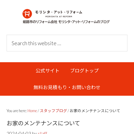
Skip
Skip
Skip
Skip
to
to
to
links
primary
content
primary
navigation
sidebar
Header
Search
Right
this
website
Main
公式サイト
ブログトップ
navigation
無料お見積もり・お問い合わせ
You are here:
Home
/
スタッフブログ
/
お家のメンテナンスについて
お家のメンテナンスについて
2024-04-03
by
staff