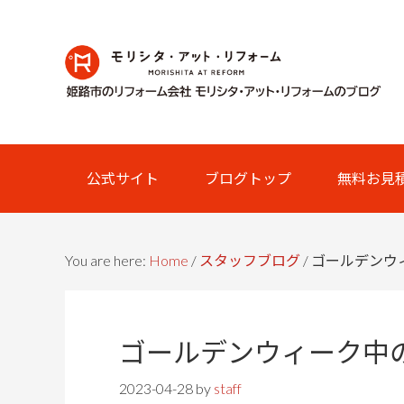
Skip
Skip
Skip
Skip
to
to
to
links
primary
content
primary
navigation
sidebar
Main
公式サイト
ブログトップ
無料お見
navigation
You are here:
Home
/
スタッフブログ
/
ゴールデンウ
ゴールデンウィーク中
2023-04-28
by
staff