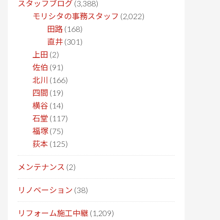
スタッフブログ
(3,388)
モリシタの事務スタッフ
(2,022)
田路
(168)
直井
(301)
上田
(2)
佐伯
(91)
北川
(166)
四間
(19)
横谷
(14)
石堂
(117)
福塚
(75)
荻本
(125)
メンテナンス
(2)
リノベーション
(38)
リフォーム施工中継
(1,209)