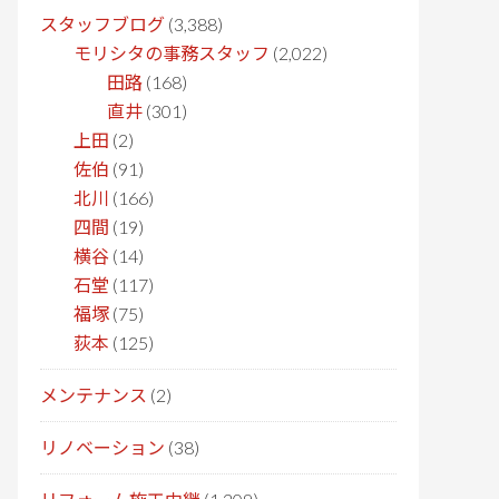
スタッフブログ
(3,388)
モリシタの事務スタッフ
(2,022)
田路
(168)
直井
(301)
上田
(2)
佐伯
(91)
北川
(166)
四間
(19)
横谷
(14)
石堂
(117)
福塚
(75)
荻本
(125)
メンテナンス
(2)
リノベーション
(38)