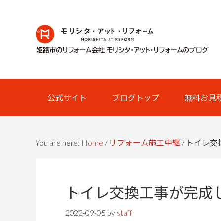
Skip
Skip
Skip
Skip
to
to
to
links
primary
content
primary
navigation
sidebar
Main
公式サイト
ブログトップ
無料お見
navigation
You are here:
Home
/
リフォーム施工中継
/
トイレ交
トイレ交換工事が完成
2022-09-05
by
staff