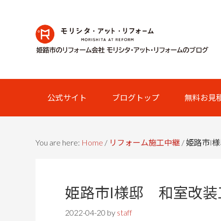
Skip
Skip
Skip
Skip
to
to
to
links
primary
content
primary
navigation
sidebar
Main
公式サイト
ブログトップ
無料お見
navigation
You are here:
Home
/
リフォーム施工中継
/
姫路市I
姫路市I様邸 和室改
2022-04-20
by
staff