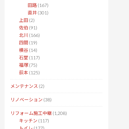
田路
(167)
直井
(301)
上田
(2)
佐伯
(91)
北川
(166)
四間
(19)
横谷
(14)
石堂
(117)
福塚
(75)
荻本
(125)
メンテナンス
(2)
リノベーション
(38)
リフォーム施工中継
(1,208)
キッチン
(117)
トイレ
(177)