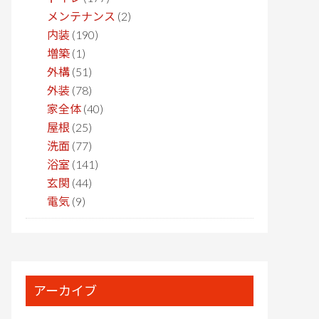
メンテナンス
(2)
内装
(190)
増築
(1)
外構
(51)
外装
(78)
家全体
(40)
屋根
(25)
洗面
(77)
浴室
(141)
玄関
(44)
電気
(9)
アーカイブ