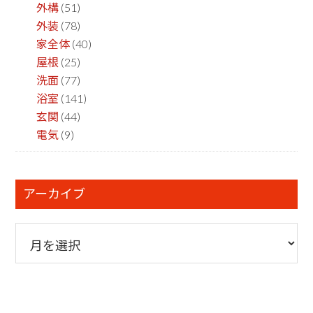
外構
(51)
外装
(78)
家全体
(40)
屋根
(25)
洗面
(77)
浴室
(141)
玄関
(44)
電気
(9)
アーカイブ
ア
ー
カ
イ
ブ