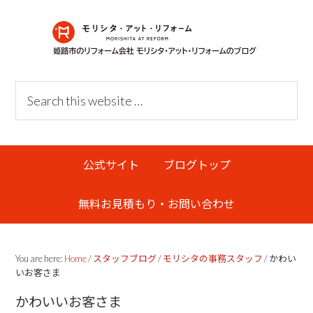
Skip
Skip
Skip
Skip
to
to
to
links
primary
content
primary
navigation
sidebar
Header
Search
Right
this
website
Main
公式サイト
ブログトップ
navigation
無料お見積もり・お問い合わせ
You are here:
Home
/
スタッフブログ
/
モリシタの事務スタッフ
/
かわい
いお客さま
かわいいお客さま