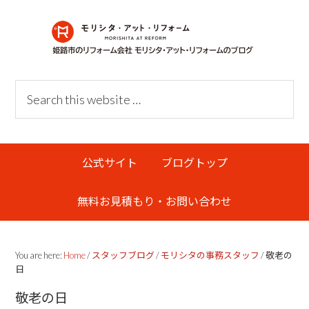
Skip
Skip
Skip
Skip
to
to
to
links
primary
content
primary
navigation
sidebar
Header
Search
Right
this
website
Main
公式サイト
ブログトップ
navigation
無料お見積もり・お問い合わせ
You are here:
Home
/
スタッフブログ
/
モリシタの事務スタッフ
/
敬老の
日
敬老の日