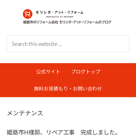
Skip
Skip
Skip
Skip
to
to
to
links
primary
content
primary
navigation
sidebar
Header
Search
Right
this
website
Main
公式サイト
ブログトップ
navigation
無料お見積もり・お問い合わせ
メンテナンス
姫路市H様邸、リペア工事 完成しました。