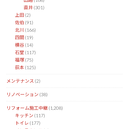
直井
(301)
上田
(2)
佐伯
(91)
北川
(166)
四間
(19)
横谷
(14)
石堂
(117)
福塚
(75)
荻本
(125)
メンテナンス
(2)
リノベーション
(38)
リフォーム施工中継
(1,208)
キッチン
(117)
トイレ
(177)