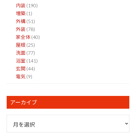
内装
(190)
増築
(1)
外構
(51)
外装
(78)
家全体
(40)
屋根
(25)
洗面
(77)
浴室
(141)
玄関
(44)
電気
(9)
アーカイブ
ア
ー
カ