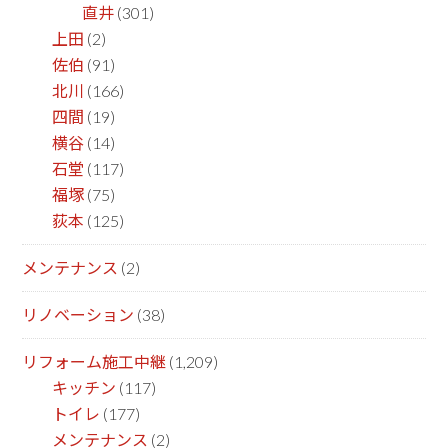
直井
(301)
上田
(2)
佐伯
(91)
北川
(166)
四間
(19)
横谷
(14)
石堂
(117)
福塚
(75)
荻本
(125)
メンテナンス
(2)
リノベーション
(38)
リフォーム施工中継
(1,209)
キッチン
(117)
トイレ
(177)
メンテナンス
(2)