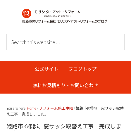
Skip
Skip
Skip
Skip
to
to
to
links
primary
content
primary
navigation
sidebar
Header
Search
Right
this
website
Main
公式サイト
ブログトップ
navigation
無料お見積もり・お問い合わせ
You are here:
Home
/
リフォーム施工中継
/
姫路市K様邸、窓サッシ取替
え工事 完成しました。
姫路市K様邸、窓サッシ取替え工事 完成しま