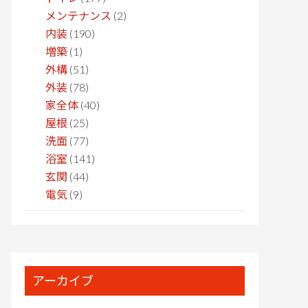
メンテナンス
(2)
内装
(190)
増築
(1)
外構
(51)
外装
(78)
家全体
(40)
屋根
(25)
洗面
(77)
浴室
(141)
玄関
(44)
電気
(9)
アーカイブ