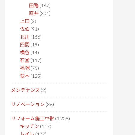
田路
(167)
直井
(301)
上田
(2)
佐伯
(91)
北川
(166)
四間
(19)
横谷
(14)
石堂
(117)
福塚
(75)
荻本
(125)
メンテナンス
(2)
リノベーション
(38)
リフォーム施工中継
(1,208)
キッチン
(117)
トイレ
(177)