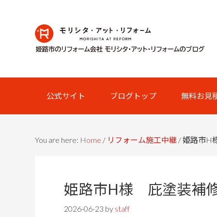
Skip
Skip
Skip
Skip
to
to
to
links
primary
content
primary
navigation
sidebar
Main
公式サイト
ブログトップ
無料お見
navigation
You are here:
Home
/
リフォーム施工中継
/
姫路市H
姫路市H様 庇塗装補
2026-06-23
by
staff