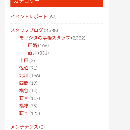
カテゴリー
イベントレポート
(67)
スタッフブログ
(3,388)
モリシタの事務スタッフ
(2,022)
田路
(168)
直井
(301)
上田
(2)
佐伯
(91)
北川
(166)
四間
(19)
横谷
(14)
石堂
(117)
福塚
(75)
荻本
(125)
メンテナンス
(2)