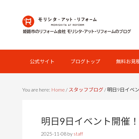
Skip
Skip
Skip
Skip
to
to
to
links
primary
content
primary
navigation
sidebar
Main
公式サイト
ブログトップ
無料お見
navigation
You are here:
Home
/
スタッフブログ
/
明日9日イベ
明日9日イベント開催
2025-11-08
by
staff