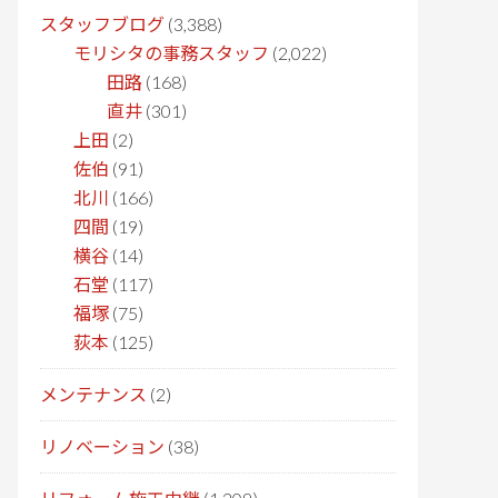
スタッフブログ
(3,388)
モリシタの事務スタッフ
(2,022)
田路
(168)
直井
(301)
上田
(2)
佐伯
(91)
北川
(166)
四間
(19)
横谷
(14)
石堂
(117)
福塚
(75)
荻本
(125)
メンテナンス
(2)
リノベーション
(38)