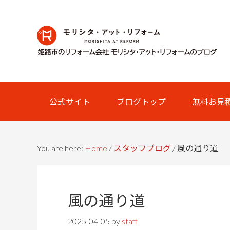
Skip
Skip
Skip
Skip
to
to
to
links
primary
content
primary
navigation
sidebar
Main
公式サイト
ブログトップ
無料お見
navigation
You are here:
Home
/
スタッフブログ
/
風の通り道
風の通り道
2025-04-05
by
staff