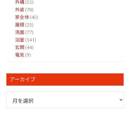
外構
(51)
外装
(78)
家全体
(40)
屋根
(25)
洗面
(77)
浴室
(141)
玄関
(44)
電気
(9)
アーカイブ
ア
ー
カ
イ
ブ