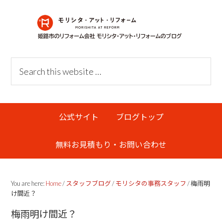
Skip
Skip
Skip
Skip
to
to
to
links
primary
content
primary
navigation
sidebar
Header
Search
Right
this
website
Main
公式サイト
ブログトップ
navigation
無料お見積もり・お問い合わせ
You are here:
Home
/
スタッフブログ
/
モリシタの事務スタッフ
/
梅雨明
け間近？
梅雨明け間近？