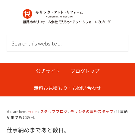
Skip
Skip
Skip
Skip
to
to
to
links
primary
content
primary
navigation
sidebar
Header
Search
Right
this
website
Main
公式サイト
ブログトップ
navigation
無料お見積もり・お問い合わせ
You are here:
Home
/
スタッフブログ
/
モリシタの事務スタッフ
/
仕事納
めまであと数日。
仕事納めまであと数日。