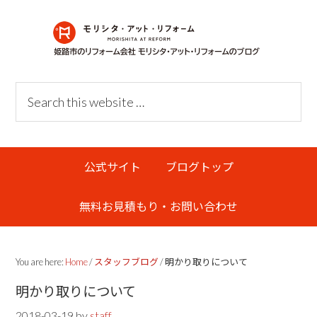
Skip
Skip
Skip
Skip
to
to
to
links
primary
content
primary
navigation
sidebar
Header
Search
Right
this
website
Main
公式サイト
ブログトップ
navigation
無料お見積もり・お問い合わせ
You are here:
Home
/
スタッフブログ
/
明かり取りについて
明かり取りについて
2018-03-19
by
staff