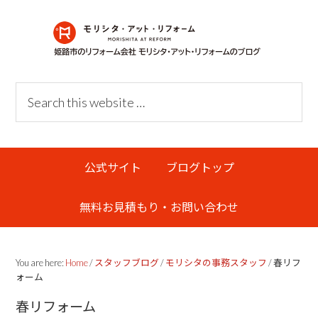
Skip
Skip
Skip
Skip
to
to
to
links
primary
content
primary
navigation
sidebar
Header
Search
Right
this
website
Main
公式サイト
ブログトップ
navigation
無料お見積もり・お問い合わせ
You are here:
Home
/
スタッフブログ
/
モリシタの事務スタッフ
/
春リフ
ォーム
春リフォーム