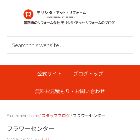
Skip
Skip
Skip
Skip
to
to
to
links
primary
content
primary
navigation
sidebar
Header
Search
Right
this
website
Main
公式サイト
ブログトップ
navigation
無料お見積もり・お問い合わせ
You are here:
Home
/
スタッフブログ
/
フラワーセンター
フラワーセンター
2016-06-20
by
staff