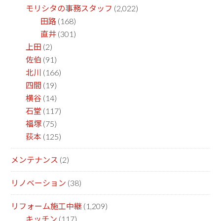
モリシタの事務スタッフ
(2,022)
田路
(168)
直井
(301)
上田
(2)
佐伯
(91)
北川
(166)
四間
(19)
横谷
(14)
石堂
(117)
福塚
(75)
荻本
(125)
メンテナンス
(2)
リノベーション
(38)
リフォーム施工中継
(1,209)
キッチン
(117)