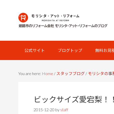
Skip
Skip
Skip
Skip
to
to
to
links
primary
content
primary
navigation
sidebar
Main
公式サイト
ブログトップ
無料お見
navigation
You are here:
Home
/
スタッフブログ
/
モリシタの事
ビックサイズ愛宕梨！
2015-12-20
by
staff