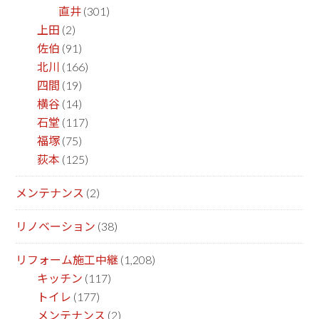
直井
(301)
上田
(2)
佐伯
(91)
北川
(166)
四間
(19)
横谷
(14)
石堂
(117)
福塚
(75)
荻本
(125)
メンテナンス
(2)
リノベーション
(38)
リフォーム施工中継
(1,208)
キッチン
(117)
トイレ
(177)
メンテナンス
(2)