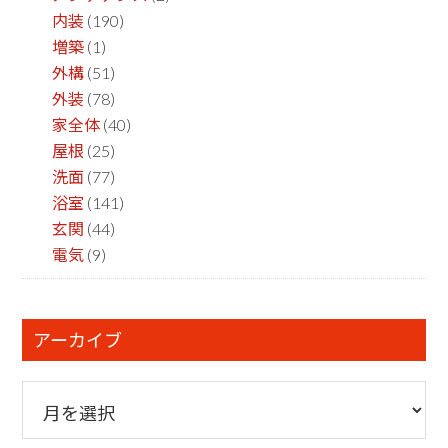
内装
(190)
増築
(1)
外構
(51)
外装
(78)
家全体
(40)
屋根
(25)
洗面
(77)
浴室
(141)
玄関
(44)
電気
(9)
アーカイブ
ア
ー
カ