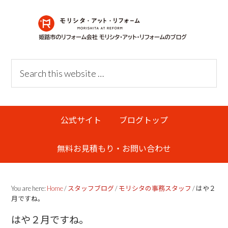
Skip
Skip
Skip
Skip
to
to
to
links
primary
content
primary
navigation
sidebar
Header
Search
Right
this
website
Main
公式サイト
ブログトップ
navigation
無料お見積もり・お問い合わせ
You are here:
Home
/
スタッフブログ
/
モリシタの事務スタッフ
/
はや２
月ですね。
はや２月ですね。