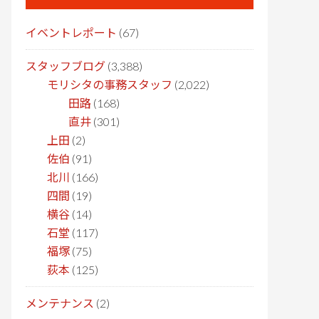
イベントレポート
(67)
スタッフブログ
(3,388)
モリシタの事務スタッフ
(2,022)
田路
(168)
直井
(301)
上田
(2)
佐伯
(91)
北川
(166)
四間
(19)
横谷
(14)
石堂
(117)
福塚
(75)
荻本
(125)
メンテナンス
(2)