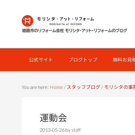
Skip
Skip
Skip
Skip
to
to
to
links
primary
content
primary
navigation
sidebar
Main
公式サイト
ブログトップ
無料お見
navigation
You are here:
Home
/
スタッフブログ
/
モリシタの事
運動会
2013-05-26
by
staff