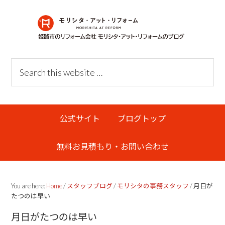
Skip
Skip
Skip
Skip
to
to
to
links
primary
content
primary
navigation
sidebar
Header
Search
Right
this
website
Main
公式サイト
ブログトップ
navigation
無料お見積もり・お問い合わせ
You are here:
Home
/
スタッフブログ
/
モリシタの事務スタッフ
/
月日が
たつのは早い
月日がたつのは早い