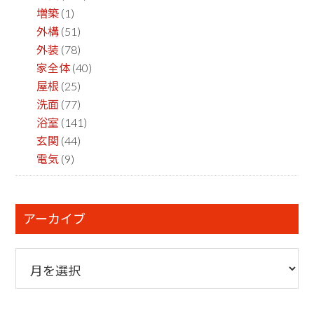
増築
(1)
外構
(51)
外装
(78)
家全体
(40)
屋根
(25)
洗面
(77)
浴室
(141)
玄関
(44)
電気
(9)
アーカイブ
ア
ー
カ
イ