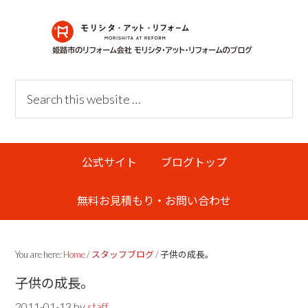
Skip
Skip
Skip
Skip
to
to
to
links
primary
content
primary
navigation
sidebar
Header
Search
Right
this
website
Main
公式サイト
ブログトップ
navigation
無料お見積もり・お問い合わせ
You are here:
Home
/
スタッフブログ
/
子供の成長。
子供の成長。
2011-01-13
by
staff