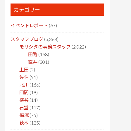
カテゴリー
イベントレポート
(67)
スタッフブログ
(3,388)
モリシタの事務スタッフ
(2,022)
田路
(168)
直井
(301)
上田
(2)
佐伯
(91)
北川
(166)
四間
(19)
横谷
(14)
石堂
(117)
福塚
(75)
荻本
(125)