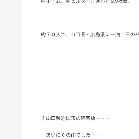
＠ホーム、＠ビルダー、＠ﾘﾌｫｰﾑの社員、
約７０人で、山口県・広島県に一泊二日の
↑山口県岩国市の錦帯橋・・・
あいにくの雨でした・・・