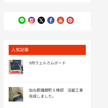
人気記事
9月ウェルカムボード
加古郡播磨町Ｓ様邸 浴室工事
完成しました。