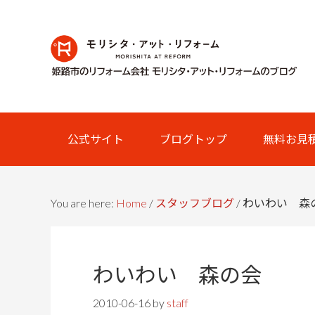
Skip
Skip
Skip
Skip
to
to
to
links
primary
content
primary
navigation
sidebar
Main
公式サイト
ブログトップ
無料お見
navigation
You are here:
Home
/
スタッフブログ
/
わいわい 森
わいわい 森の会
2010-06-16
by
staff