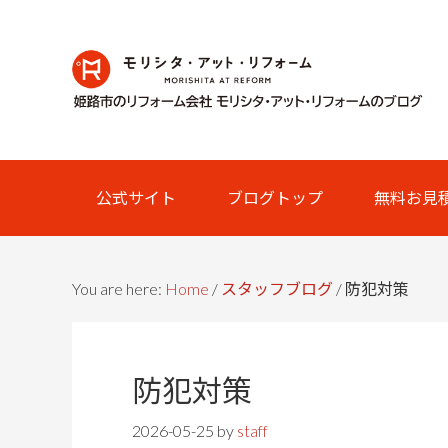
Skip
Skip
Skip
Skip
to
to
to
links
primary
content
primary
navigation
sidebar
Main
公式サイト
ブログトップ
無料お見
navigation
You are here:
Home
/
スタッフブログ
/
防犯対策
防犯対策
2026-05-25
by
staff