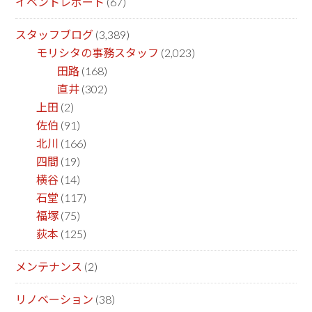
イベントレポート
(67)
スタッフブログ
(3,389)
モリシタの事務スタッフ
(2,023)
田路
(168)
直井
(302)
上田
(2)
佐伯
(91)
北川
(166)
四間
(19)
横谷
(14)
石堂
(117)
福塚
(75)
荻本
(125)
メンテナンス
(2)
リノベーション
(38)