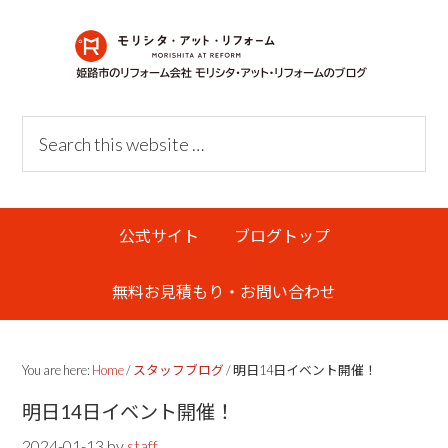
Skip
Skip
Skip
Skip
to
to
to
links
primary
content
primary
navigation
sidebar
Header
Search
Right
this
website
Main
公式サイト
ブログトップ
navigation
無料お見積もり・お問い合わせ
You are here:
Home
/
スタッフブログ
/
明日14日イベント開催！
明日14日イベント開催！
2024-01-13
by
staff